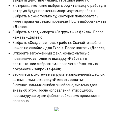
выбрать действие
«Импорт графика работ
»
;
В открывшемся окне
выбрать родительскую работу
, в
которую будут вложены импортируемые работы.
Выбрать можно только ту, к которой пользователь
имеет права на редактирование. После выбора нажать
«Далее»
;
Выбрать метод импорта
«
Загрузить из файла
»
.
После
нажать
«Далее»
;
Выбрать
«
Создание новых работ
»
.
Скачайте шаблон
нажав на
«
шаблон для Excel
»
.
После нажать
«Далее»
;
Откройте загруженный файл, ознакомьтесь с
правилами,
заполните вкладку
«
Работы
»
в
соответствии с образцом, после чего обязательно
сохраните и закройте файл
;
Вернитесь к системе и загрузите заполненный шаблон,
затем нажмите
кнопку «Импортировать»
.
В случае наличия ошибок в шаблоне, система даст
знать об этом. После исправления этих ошибок,
процедуру загрузки файла необходимо произвести
повторно.