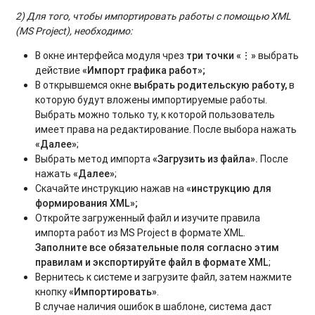
2) Для того, чтобы импортировать работы с помощью XML
(MS Project), необходимо:
В окне интерфейса модуля чрез
три точки «⋮»
выбрать
действие
«Импорт графика работ»;
В открывшемся окне
выбрать родительскую работу,
в
которую будут вложены импортируемые работы.
Выбрать можно только ту, к которой пользователь
имеет права на редактирование. После выбора нажать
«Далее»
;
Выбрать метод импорта
«
Загрузить из файла
»
.
После
нажать
«Далее»
;
Скачайте инструкцию нажав на
«
инструкцию для
формирования XML
»
;
Откройте загруженный файл и изучите правила
импорта работ из MS Project в формате XML.
Заполните все обязательные поля согласно этим
правилам и экспортируйте файл в формате XML
;
Вернитесь к системе и загрузите файл, затем нажмите
кнопку
«Импортировать»
.
В случае наличия ошибок в шаблоне, система даст