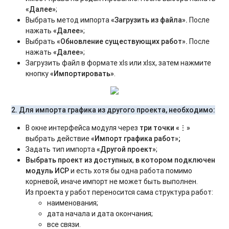
«Далее»
;
Выбрать метод импорта
«
Загрузить из файла
»
.
После
нажать
«Далее»
;
Выбрать
«
Обновление существующих работ
».
После
нажать
«Далее»
;
Загрузить файл в формате xls или xlsx, затем нажмите
кнопку
«Импортировать»
.
2. Для импорта графика из другого проекта, необходимо:
В окне интерфейса модуля через
три точки «⋮»
выбрать действие
«Импорт графика работ»;
Задать тип импорта
«Другой проект»
;
Выбрать проект из доступных
,
в котором подключен
модуль ИСР
и есть хотя бы одна работа помимо
корневой, иначе импорт не может быть выполнен.
Из проекта у работ переносится сама структура работ:
наименования;
дата начала и дата окончания;
все связи.