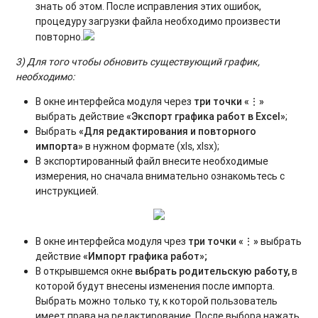
знать об этом. После исправления этих ошибок,
процедуру загрузки файла необходимо произвести
повторно.
3) Для того чтобы обновить существующий график,
необходимо
:
В окне интерфейса модуля через
три точки «⋮»
выбрать действие
«Экспорт графика работ в Excel»
;
Выбрать
«Для редактирования и повторного
импорта»
в нужном формате (xls, xlsx);
В экспортированный файл внесите необходимые
измерения, но сначала внимательно ознакомьтесь с
инструкцией.
В окне интерфейса модуля чрез
три точки «⋮»
выбрать
действие
«Импорт графика работ»;
В открывшемся окне
выбрать родительскую работу,
в
которой будут внесены изменения после импорта.
Выбрать можно только ту, к которой пользователь
имеет права на редактирование. После выбора нажать