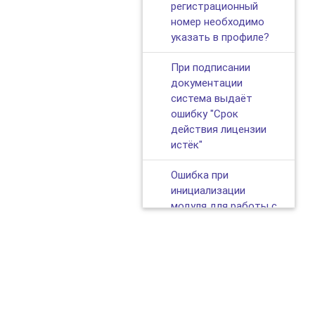
регистрационный
номер необходимо
указать в профиле?
При подписании
документации
система выдаёт
ошибку "Срок
действия лицензии
истёк"
​Ошибка при
инициализации
модуля для работы с
Cades plugin
Как изменить
электронную почту?
Коллега уволился, как
получить доступ к
© 2019—2026,
ЭКЗОН — облачная платформа для автоматизаци