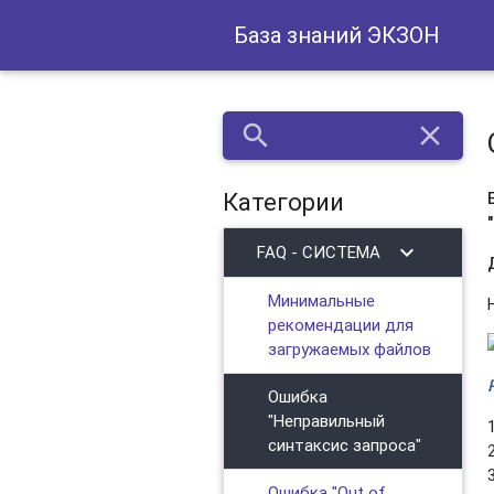
База знаний ЭКЗОН
search
close
Категории
chevron_right
FAQ - СИСТЕМА
Минимальные
рекомендации для
загружаемых файлов
Ошибка
"Неправильный
синтаксис запроса"
Ошибка "Out of