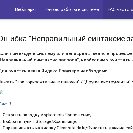
Вебинары
Начало работы в системе
FAQ часто 
Ошибка "Неправильный синтаксис з
Если при входе в систему или непосредственно в процесс
"Неправильный синтаксис запроса", необходимо очистить 
Для очистки кеш в Яндекс Браузере необходимо:
Нажать "три горизонтальные палочки" / "Другие инструменты" 
Рис. 1
1. Открыть вкладку Application/Приложение;
2. Выбрать пункт Storage/Хранилище;
3. Справа нажать на кнопку Clear site data/Очистить данные са