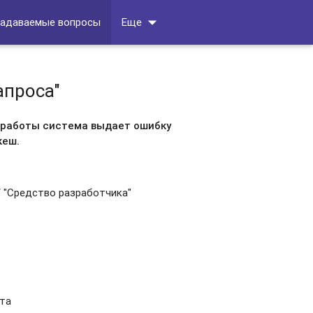
arrow_drop_down
задаваемые вопросы
Еще
апроса"
е работы система выдает ошибку
кеш.
/ "Средство разработчика"
йта