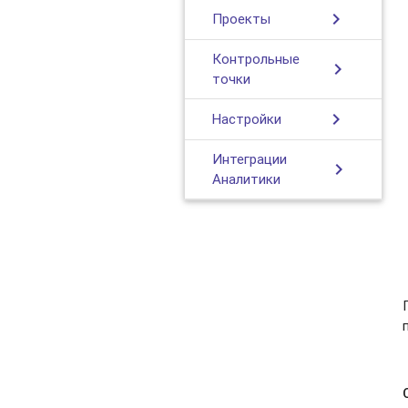
chevron_right
Проекты
Контрольные
chevron_right
точки
chevron_right
Настройки
Интеграции
chevron_right
Аналитики