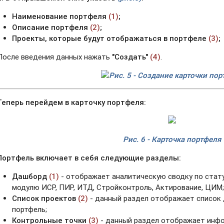
Наименование портфеля
(1)
;
Описание портфеля
(2)
;
Проекты, которые будут отображаться в портфеле
(3)
;
После введения данных нажать
"Создать"
(4)
.
Рис. 5 - Создание карточки по
Теперь перейдем в карточку портфеля:
Рис. 6 - Карточка портфеля
Портфель включает в себя следующие разделы:
Дашборд
(1)
- отображает аналитическую сводку по стату
модулю ИСР, ПИР, ИТД, Стройконтроль, Актирование, ЦИМ
Список проектов
(2)
- данный раздел отображает список
портфель;
Контрольные точки
(3)
- данный раздел отображает инф