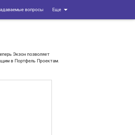
arrow_drop_down
задаваемые вопросы
Еще
еперь Экзон позволяет
дящим в Портфель Проектам.