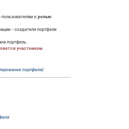
о пользователям
с ролью
зации - создателя портфели
ала портфель.
вляется участником.
ктирование портфеля)
тфеля