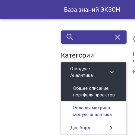
База знаний ЭКЗОН
search
close
Категории
О модуле
chevron_right
Аналитика
Общее описание
портфеля проектов
Ролевая матрица
модуля аналитика
chevron_right
Дашборд