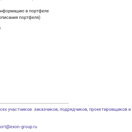
информацию в портфеле
описания портфеля)
я
ех участников: заказчиков, подрядчиков, проектировщиков и
ort@exon-group.ru