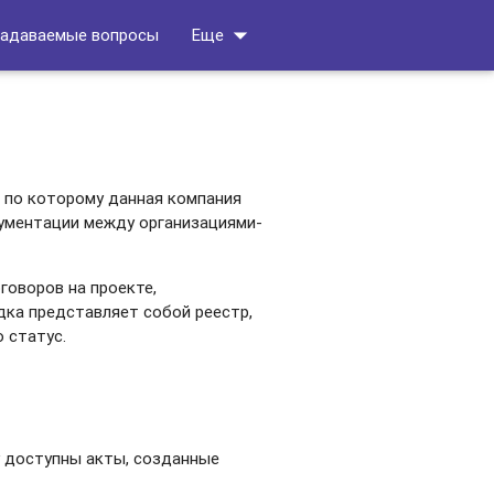
arrow_drop_down
задаваемые вопросы
Еще
, по которому данная компания
ументации между организациями-
говоров на проекте,
дка представляет собой реестр,
 статус.
у доступны акты, созданные