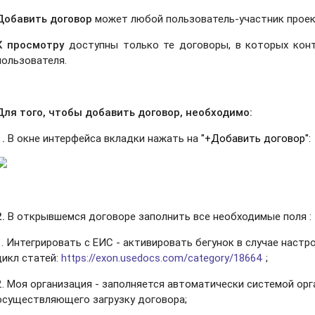
Добавить договор
может любой пользователь-участник проек
К просмотру
доступны только те договоры, в которых конт
пользователя.
Для того, чтобы добавить договор, необходимо:
1.
В окне интерфейса вкладки нажать на
"+Добавить договор":
2.
В открывшемся договоре заполнить все необходимые поля :
1. Интегрировать с ЕИС - активировать бегунок в случае настр
цикл статей:
https://exon.usedocs.com/category/18664
;
2. Моя организация - заполняется автоматически системой орг
осуществляющего загрузку договора;