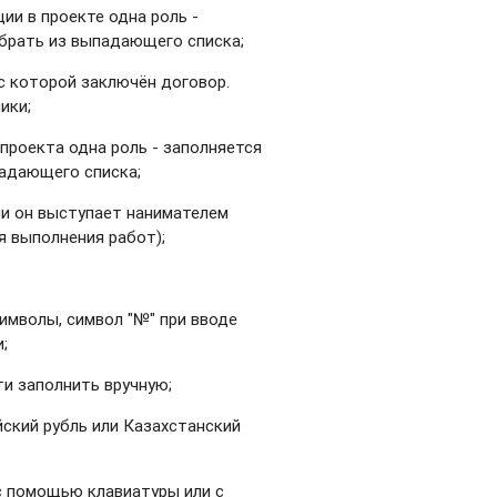
ции в проекте одна роль -
ыбрать из выпадающего списка;
с которой заключён договор.
ики;
в проекта одна роль - заполняется
падающего списка;
ли он выступает нанимателем
ля выполнения работ)
;
имволы, символ "№" при вводе
;
ти заполнить вручную;
ский рубль или Казахстанский
 с помощью клавиатуры или с