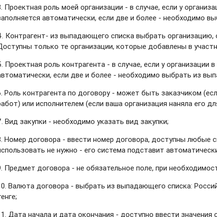
3. Проектная роль моей организации - в случае, если у организа
заполняется автоматически, если две и более - необходимо в
4. Контрагент-
из выпадающего списка выбрать организацию, 
Доступны только те организации, которые добавлены в участн
5. Проектная роль контрагента
- в случае, если у организации 
автоматически, если две и более - необходимо выбрать из вы
6. Роль контрагента по договору
- может быть заказчиком (ес
работ) или исполнителем (если ваша организация наняла его д
7. Вид закупки
- необходимо указать вид закупки;
8. Номер договора
- ввести номер договора, доступны любые с
использовать не нужно - его система подставит автоматически
9. Предмет договора
- не обязательное поле, при необходимос
10. Валюта договора
- выбрать из выпадающего списка: Россий
тенге;
11. Дата начала и дата окончания - доступно ввести значения