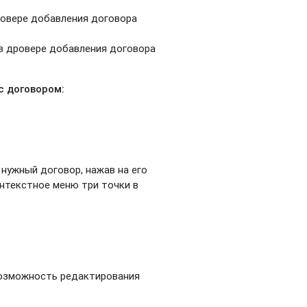
дровере добавления договора
 в дровере добавления договора
с договором:
нужный договор, нажав на его
онтекстное меню три точки в
возможность редактирования