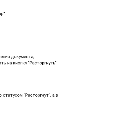
р":
ения документа,
ать на кнопку
"Расторгнуть":
 статусом "Расторгнут", а в