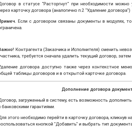
Договор в статусе "Расторгнут" при необходимости можно 
через карточку договора (аналогично п.2 "Удаление договора")
Примеч.
Если с договором связаны документы в модулях, т
ограничена.
Важно!
Контрагента (Заказчика и Исполнителя) сменить нево
участника, требуется сначала удалить текущий договор, затем
Удаление договора доступно также через контекстное меню
общей таблицы договоров и в открытой карточке договора.
Дополнение договора докумен
Договор, загруженный в систему, есть возможность дополнит
и банковскими гарантиями.
Для этого необходимо перейти в карточку договора, кликнув н
воспользоваться кнопкой "Добавить" и выбрать тип документа