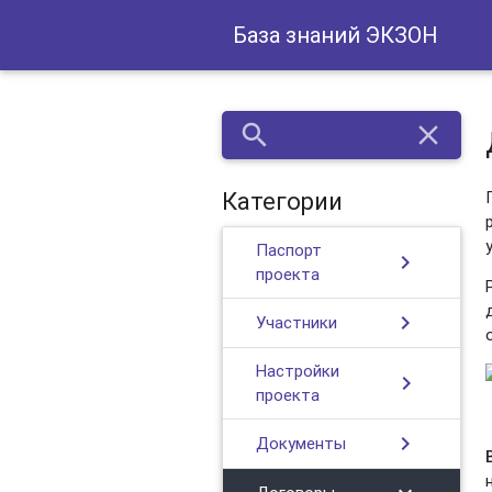
База знаний ЭКЗОН
search
close
Категории
Паспорт
chevron_right
проекта
chevron_right
Участники
Настройки
chevron_right
проекта
chevron_right
Документы