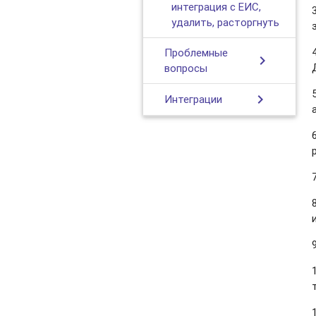
интеграция с ЕИС,
удалить, расторгнуть
Проблемные
chevron_right
вопросы
chevron_right
Интеграции