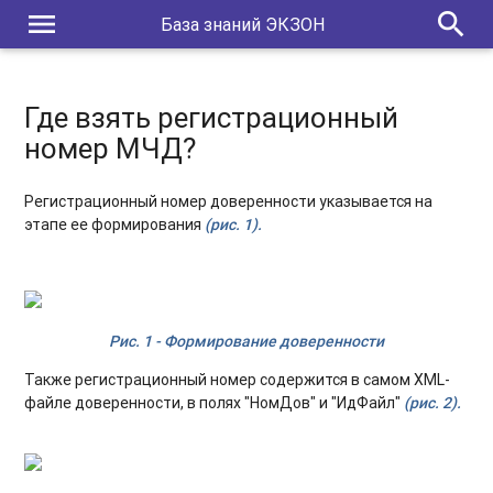
Что делать, если отправил документ на согласование
menu
search
База знаний ЭКЗОН
ошибочно другому участнику проекта?
Как переместить задачи в архив?
Где взять регистрационный
Как подписать МЧД?
номер МЧД?
Где взять регистрационный номер МЧД?
Регистрационный номер доверенности указывается на
Как получить доступ к проекту Экзон представителям
этапе ее формирования
(р
ис. 1
).
подрядчика/субподрядчика?
Рис. 1 - Формирование доверенности
Также регистрационный номер содержится в самом XML-
файле доверенности, в полях "НомДов" и "ИдФайл"
(р
ис. 2
).