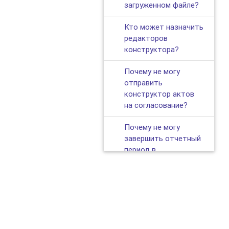
загруженном файле?
Кто может назначить
редакторов
конструктора?
Почему не могу
отправить
конструктор актов
на согласование?
Почему не могу
завершить отчетный
период в
конструкторе актов?
Как удалить КС-2/
КС-3?
Как добавить новую
версию КС-2?
© 2019—2026,
ЭКЗОН — облачная платформа для автоматизаци