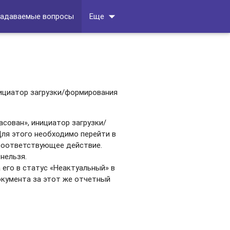
arrow_drop_down
задаваемые вопросы
Еще
нициатор загрузки/формирования
асован», инициатор загрузки/
Для этого необходимо перейти в
 соответствующее действие.
нельзя.
 его в статус «Неактуальный» в
окумента за этот же отчетный