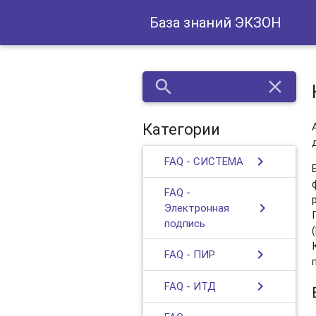
База знаний ЭКЗОН
search
close
Категории
chevron_right
FAQ - СИСТЕМА
FAQ -
chevron_right
Электронная
подпись
chevron_right
FAQ - ПИР
chevron_right
FAQ - ИТД