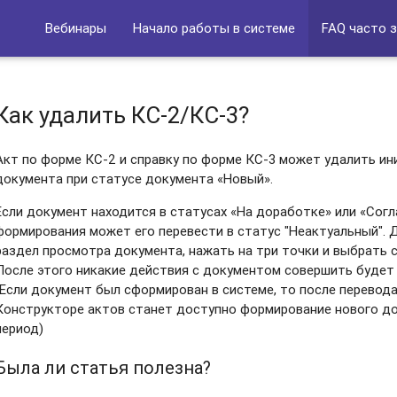
Вебинары
Начало работы в системе
FAQ часто 
Как удалить КС-2/КС-3?
Акт по форме КС-2 и справку по форме КС-3 может удалить и
документа при статусе документа «Новый».
Если документ находится в статусах «На доработке» или «Согл
формирования может его перевести в статус "Неактуальный". 
раздел просмотра документа, нажать на три точки и выбрать
После этого никакие действия с документом совершить будет 
(Если документ был сформирован в системе, то после перевода
Конструкторе актов станет доступно формирование нового д
период)
Была ли статья полезна?