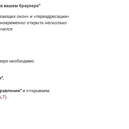
в вашем браузере"
ывающих окон» и «переадресации»
дновременно открыть несколько
учится
зере необходимо:
я"
;
правления"
и открываем;
6,7).