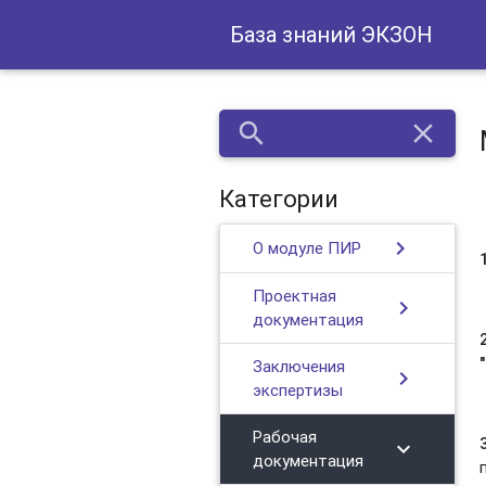
База знаний ЭКЗОН
search
close
Категории
chevron_right
О модуле ПИР
Проектная
chevron_right
документация
"
Заключения
chevron_right
экспертизы
Рабочая
chevron_right
документация