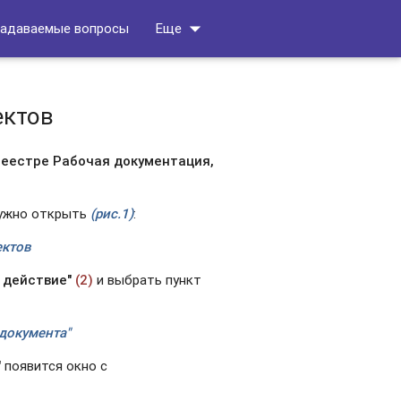
arrow_drop_down
задаваемые вопросы
Еще
ектов
реестре Рабочая документация,
нужно открыть
(рис.1)
:
ектов
 действие"
(2)
и выбрать пункт
 документа"
"
появится окно с