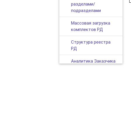
разделами/
подразделами
Массовая загрузка
комплектов РД
Структура реестра
РД
Аналитика Заказчика
Массовое открытие
карточек комплектов
Загрузка документов
РД от организации
Застройщика/
© 2019—2026,
ЭКЗОН — облачная платформа для автоматизаци
технического
заказчика
Если у вас возни
Документация