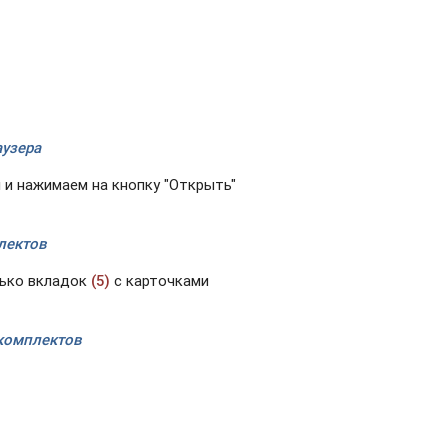
аузера
 и нажимаем на кнопку "Открыть"
плектов
лько вкладок
(5)
с карточками
 комплектов