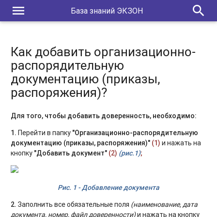
menu
search
База знаний ЭКЗОН
Как добавить организационно-
распорядительную
документацию (приказы,
распоряжения)?
Для того, чтобы добавить доверенность, необходимо:
1.
Перейти в папку
"Организационно-распорядительную
документацию (приказы, распоряжения)"
(1)
и нажать на
кнопку
"Добавить документ"
(2
)
(рис.1)
;
Рис. 1 - Добавление документа
2.
Заполнить все обязательные поля
(наименование, дата
документа, номер, файл доверенности)
и нажать на кнопку