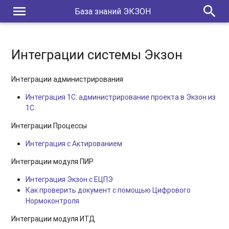
menu
search
База знаний ЭКЗОН
Интеграции системы Экзон
Интеграции администрирования
Интеграция 1С: администрирование проекта в Экзон из
1С
Интеграции Процессы
Интеграция с Актированием
Интеграции модуля ПИР
Интеграция Экзон с ЕЦПЭ
Как проверить документ с помощью Цифрового
Нормоконтроля
Интеграции модуля ИТД