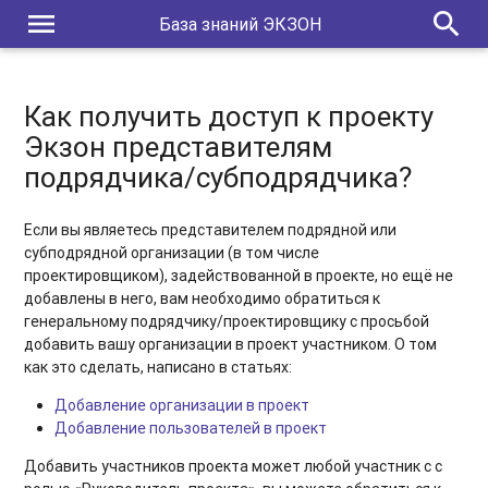
Как переместить задачи в архив?
menu
search
База знаний ЭКЗОН
Как подписать МЧД?
Где взять регистрационный номер МЧД?
Как получить доступ к проекту
Как получить доступ к проекту Экзон представителям
Экзон представителям
подрядчика/субподрядчика?
подрядчика/субподрядчика?
Если вы являетесь представителем подрядной или
субподрядной организации (в том числе
проектировщиком), задействованной в проекте, но ещё не
добавлены в него, вам необходимо обратиться к
генеральному подрядчику/проектировщику с просьбой
добавить вашу организации в проект участником. О том
как это сделать, написано в статьях:
Добавление организации в проект
Добавление пользователей в проект
Добавить участников проекта может любой участник с с