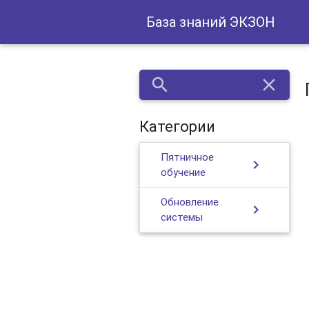
База знаний ЭКЗОН
search
close
Категории
Пятничное
chevron_right
обучение
Обновление
chevron_right
системы