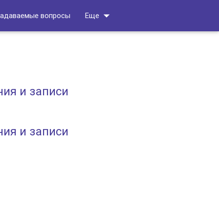
arrow_drop_down
задаваемые вопросы
Еще
ния и записи
ния и записи